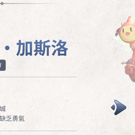
‧加斯洛
依耶塔
希貝爾
蘿絲瑪麗‧拉
伊萊
威爾‧奧爾
華莉絲‧坎
W
YETTA
SIBYL
ROSEMARY LARSSON
ELI
WILL OLSSON
WALLIS CAMPELL
城
缺乏勇氣