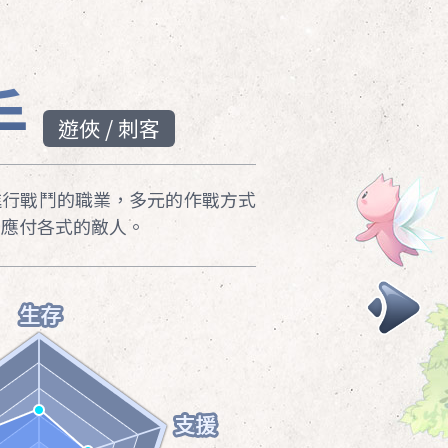
手
僧侶
戰士
遊俠 / 刺客
神官 / 祭
聖騎士 /
進行戰鬥的職業，多元的作戰方式
、應付各式的敵人。