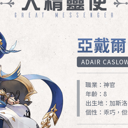
威爾‧奧爾森
華莉絲‧坎貝爾
阿諾德
亞戴爾
ILL OLSSON
ALLIS CAMPELL
RNOLD
ADAIR CASLO
職業：神官
年齡：8
出生地：加斯洛
個性：乖巧，但