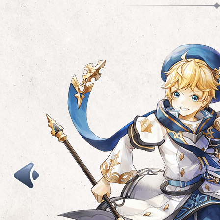
W
W
A
職業：狂戰士
職業：聖騎士
職業：遊俠
年齡：40
年齡：25
年齡：25
出生地：黑炎火山
出生地：席瓦島
出生地：席瓦島
個性：忠誠直率
個性：正直善良有責任感
個性：溫柔幽默