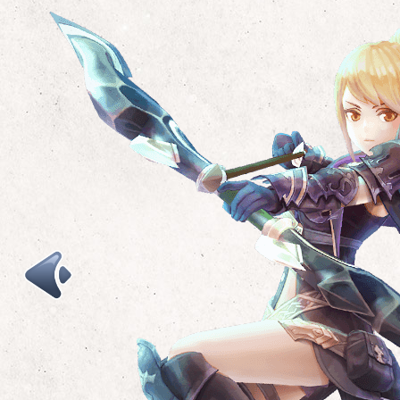
具有堅定信仰的聖職者，能施展各式奇蹟、祝福來治
靈活運用劍與盾，於戰鬥時攻守平衡的職業，擅於在
操控火焰、冰霜、雷電元素，進行法術攻擊的職業，
或強化友軍，亦能借助神聖之力驅散邪惡。
盾牌防禦的同時觀察敵人弱點，並把握時機趁勢反擊
於利用各種元素法術進行廣域的範圍攻擊。