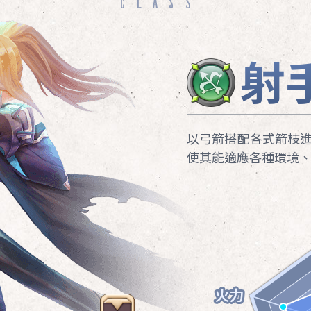
僧侶
戰士
法師
射
神官 / 祭司
聖騎士 / 狂戰士
元素使 / 地獄使
癒
用
擅
以弓箭搭配各式箭枝
。
使其能適應各種環境