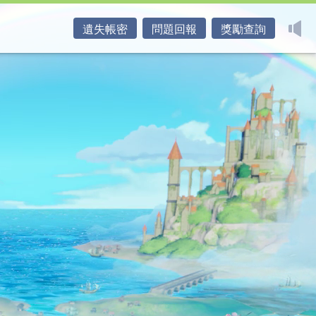
遺失帳密
問題回報
獎勵查詢